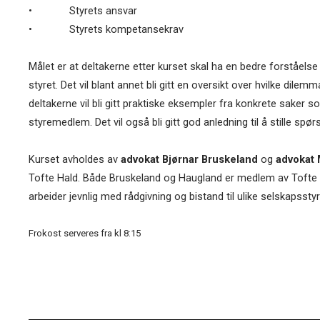
• Styrets ansvar
• Styrets kompetansekrav
Målet er at deltakerne etter kurset skal ha en bedre forståels
styret. Det vil blant annet bli gitt en oversikt over hvilke d
deltakerne vil bli gitt praktiske eksempler fra konkrete saker so
styremedlem. Det vil også bli gitt god anledning til å stille spø
Kurset avholdes av
advokat Bjørnar Bruskeland
og
advokat 
Tofte Hald. Både Bruskeland og Haugland er medlem av Tofte 
arbeider jevnlig med rådgivning og bistand til ulike selskapsstyr
Frokost serveres fra kl 8:15