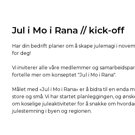
Jul i Mo i Rana // kick-off
Har din bedrift planer om å skape julemagi i nov
for deg!
Vi inviterer alle våre medlemmer og samarbeidspartn
fortelle mer om konseptet "Jul i Mo i Rana".
Målet med «Jul i Mo i Rana» er å bidra til en enda m
store og små. Vi har startet planleggingen, og ønske
om koselige juleaktiviteter for å snakke om hvor
julestemning i byen og regionen.