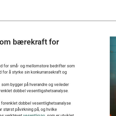
om bærekraft for
d for små- og mellomstore bedrifter som
for å styrke sin konkurransekraft og
 som bygger på hverandre og veileder
forenklet dobbel vesentligshetsanalyse.
n forenklet dobbel vesentlighetsanalyse
 størst påvirkning på, og hvilke
kes verktøyet
vesentlig.no
, som er utviklet