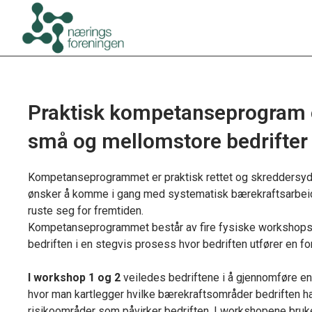
Praktisk kompetanseprogram 
små og mellomstore bedrifter
Kompetanseprogrammet er praktisk rettet og skreddersyd
ønsker å komme i gang med systematisk bærekraftsarbeid 
ruste seg for fremtiden.
Kompetanseprogrammet består av fire fysiske workshops
bedriften i en stegvis prosess hvor bedriften utfører en 
I workshop 1 og 2
veiledes bedriftene i å gjennomføre e
hvor man kartlegger hvilke bærekraftsområder bedriften har
risikoområder som påvirker bedriften. I workshopene bru