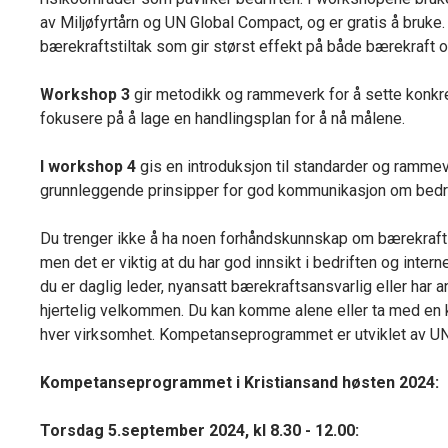
av Miljøfyrtårn og UN Global Compact, og er gratis å bruke. 
bærekraftstiltak som gir størst effekt på både bærekraft o
Workshop 3
gir metodikk og rammeverk for å sette konkre
fokusere på å lage en handlingsplan for å nå målene.
I workshop 4
gis en introduksjon til standarder og ramme
grunnleggende prinsipper for god kommunikasjon om bedri
Du trenger ikke å ha noen forhåndskunnskap om bærekraft
men det er viktig at du har god innsikt i bedriften og inter
du er daglig leder, nyansatt bærekraftsansvarlig eller har an
hjertelig velkommen. Du kan komme alene eller ta med en ko
hver virksomhet. Kompetanseprogrammet er utviklet av UN
Kompetanseprogrammet i Kristiansand høsten 2024:
Torsdag 5.september 2024, kl 8.30 - 12.00: