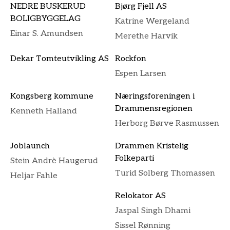
NEDRE BUSKERUD
Bjørg Fjell AS
BOLIGBYGGELAG
Katrine Wergeland
Einar S. Amundsen
Merethe Harvik
Dekar Tomteutvikling AS
Rockfon
Espen Larsen
Kongsberg kommune
Næringsforeningen i
Drammensregionen
Kenneth Halland
Herborg Børve Rasmussen
Joblaunch
Drammen Kristelig
Folkeparti
Stein Andrè Haugerud
Turid Solberg Thomassen
Heljar Fahle
Relokator AS
Jaspal Singh Dhami
Sissel Rønning