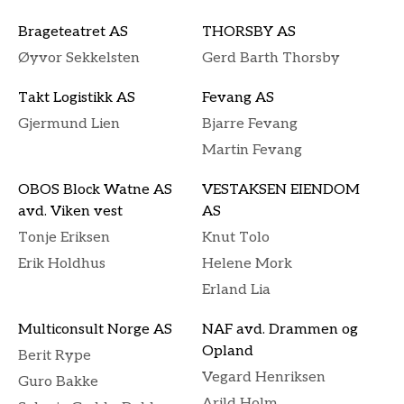
Brageteatret AS
THORSBY AS
Øyvor Sekkelsten
Gerd Barth Thorsby
Takt Logistikk AS
Fevang AS
Gjermund Lien
Bjarre Fevang
Martin Fevang
OBOS Block Watne AS
VESTAKSEN EIENDOM
avd. Viken vest
AS
Tonje Eriksen
Knut Tolo
Erik Holdhus
Helene Mork
Erland Lia
Multiconsult Norge AS
NAF avd. Drammen og
Opland
Berit Rype
Vegard Henriksen
Guro Bakke
Arild Holm