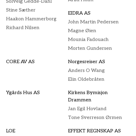
Solveig Gedde-Dahl
Stine Sæther
EIDRA AS
Haakon Hammerborg
John Martin Pedersen
Richard Nilsen
Magne Øien
Mounia Fadouach
Morten Gundersen
CORE AV AS
Norgesreiser AS
Anders O Wang
Elin Oldebråten
Ygårds Hus AS
Kirkens Bymisjon
Drammen
Jan Egil Hovland
Tone Sverreson Ørmen
LOE
EFFEKT REGNSKAP AS