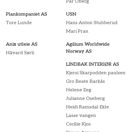
Pär Öberg
Plankompaniet AS
USN
Tore Lunde
Hans Anton Stubberud
Mari Pran
Anix utleie AS
Agilium Worldwide
Norway AS
Håvard Sørli
LINDBAK INTERIØR AS
Kjersi Skarpodden paulsen
Gro Beate Barkås
Helene Eeg
Julianne Oseberg
Heidi Ramsdal Ekle
Lasse vangen
Cecilie Kjos