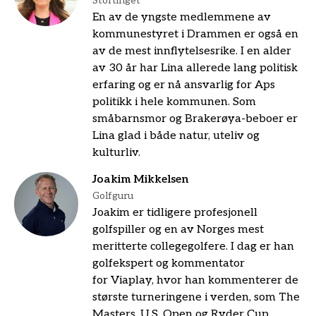
Stortinget
En av de yngste medlemmene av
kommunestyret i Drammen er også en
av de mest innflytelsesrike. I en alder
av 30 år har Lina allerede lang politisk
erfaring og er nå ansvarlig for Aps
politikk i hele kommunen. Som
småbarnsmor og Brakerøya-beboer er
Lina glad i både natur, uteliv og
kulturliv.
Joakim Mikkelsen
Golfguru
Joakim er tidligere profesjonell
golfspiller og en av Norges mest
meritterte collegegolfere. I dag er han
golfekspert og kommentator
for Viaplay, hvor han kommenterer de
største turneringene i verden, som The
Masters, U.S. Open og Ryder Cup.