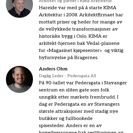
Arkitekt og parner i Kima Arkitektur
Hareide var med på å starte KIMA
Arkitektur i 2008. Arkitektfirmaet har
mottatt priser og heder for mange av
de vellykkede transformasjoner av
historiske bygg i Oslo. KIMA er
arkitekt-hjernen bak Vedal-planene
for «Magasinet kjøpesenter» og viktig
byfornyelse på Bragernes.
Anders Ohm
Daglig Leder - Pedersgata AS
På 90-tallet var Pedersgata i Stavanger
sentrum en sliten gate som folk
unngikk etter mørkets frembrudd. I
dag er Pedersgata en av Stavangers
største attraksjoner med stadig nye
butikker og fullbookede
spisesteder. Anders er en av
hovedpersonene bak restitusjonen av