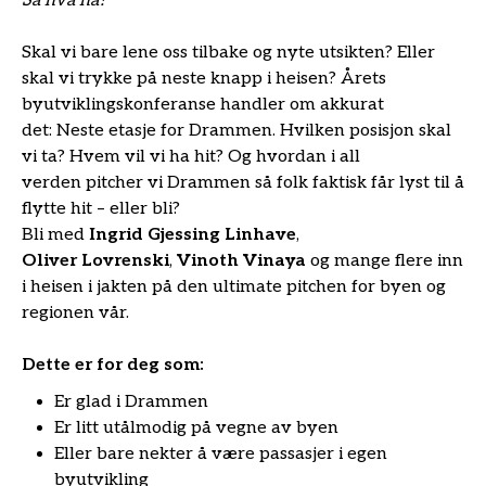
Så hva nå?
Skal vi bare lene oss tilbake og nyte utsikten? Eller
skal vi trykke på neste knapp i heisen? Årets
byutviklingskonferanse handler om akkurat
det: Neste etasje for Drammen. Hvilken posisjon skal
vi ta? Hvem vil vi ha hit? Og hvordan i all
verden pitcher vi Drammen så folk faktisk får lyst til å
flytte hit – eller bli?
Bli med
Ingrid Gjessing Linhave
,
Oliver Lovrenski
,
Vinoth Vinaya
og mange flere inn
i heisen i jakten på den ultimate pitchen for byen og
regionen vår.
Dette er for deg som:
Er glad i Drammen
Er litt utålmodig på vegne av byen
Eller bare nekter å være passasjer i egen
byutvikling