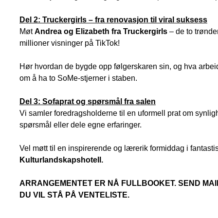
Del 2: Truckergirls – fra renovasjon til viral suksess
Møt
Andrea og Elizabeth fra Truckergirls
– de to trønde
millioner visninger på TikTok!
Hør hvordan de bygde opp følgerskaren sin, og hva arbe
om å ha to SoMe-stjerner i staben.
Del 3: Sofaprat og spørsmål fra salen
Vi samler foredragsholderne til en uformell prat om synlighe
spørsmål eller dele egne erfaringer.
Vel møtt til en inspirerende og lærerik formiddag i fantas
Kulturlandskapshotell.
ARRANGEMENTET ER NÅ FULLBOOKET. SEND MAIL
DU VIL STÅ PÅ VENTELISTE.