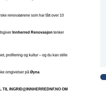
rske renovatørene som har fått over 10
idsgiver
Innherred Renovasjon
tenker
t, profilering og kultur – og du kan stille
tiske omgivelser på
Øyna
 TIL INGRID@INNHERREDNF.NO OM