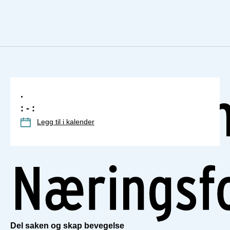
.
: - :
Legg til i kalender
Del saken og skap bevegelse