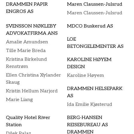
DRAMMEN PAPIR
Maren Claussen-Julsrud
ENGROS AS
Maren Claussen-Julsrud
SVENSSON NØKLEBY
MDCO Buskerud AS
ADVOKATFIRMA ANS
LOE
Amalie Amundsen
BETONGELEMENTER AS
Tille Marie Breda
Kristina Birkelund
KAROLINE HØYEM
Renstrøm
DESIGN
Ellen Christina Xylander
Karoline Høyem
Skaug
DRAMMEN HELSEPARK
Kristin Hellum Narjord
AS
Marie Liang
Ida Emilie Kjøsterud
Quality Hotel River
BERG-HANSEN
Station
REISEBUREAU AS
DRAMMEN
Dilek Palaz