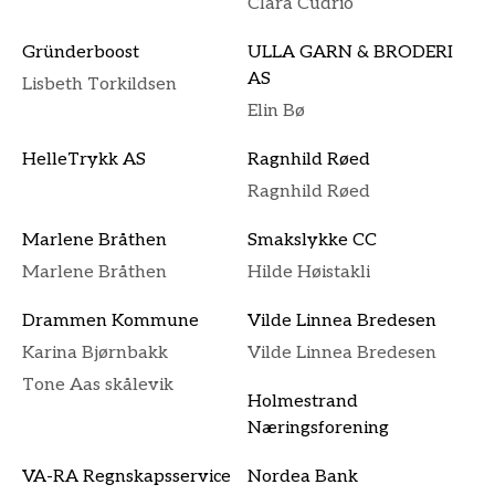
Clara Cudrio
Gründerboost
ULLA GARN & BRODERI
AS
Lisbeth Torkildsen
Elin Bø
HelleTrykk AS
Ragnhild Røed
Ragnhild Røed
Marlene Bråthen
Smakslykke CC
Marlene Bråthen
Hilde Høistakli
Drammen Kommune
Vilde Linnea Bredesen
Karina Bjørnbakk
Vilde Linnea Bredesen
Tone Aas skålevik
Holmestrand
Næringsforening
VA-RA Regnskapsservice
Nordea Bank