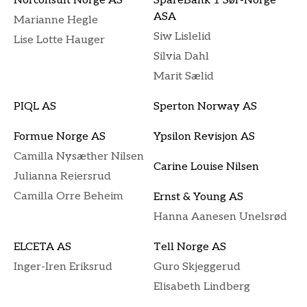
Norconsult Norge AS
SpareBank 1 Sør-Norge
ASA
Marianne Hegle
Siw Lislelid
Lise Lotte Hauger
Silvia Dahl
Marit Sælid
PIQL AS
Sperton Norway AS
Formue Norge AS
Ypsilon Revisjon AS
Camilla Nysæther Nilsen
Carine Louise Nilsen
Julianna Reiersrud
Camilla Orre Beheim
Ernst & Young AS
Hanna Aanesen Unelsrød
ELCETA AS
Tell Norge AS
Inger-Iren Eriksrud
Guro Skjeggerud
Elisabeth Lindberg