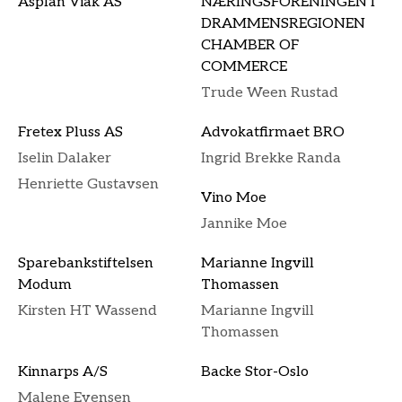
Asplan Viak AS
NÆRINGSFORENINGEN I
DRAMMENSREGIONEN
CHAMBER OF
COMMERCE
Trude Ween Rustad
Fretex Pluss AS
Advokatfirmaet BRO
Iselin Dalaker
Ingrid Brekke Randa
Henriette Gustavsen
Vino Moe
Jannike Moe
Sparebankstiftelsen
Marianne Ingvill
Modum
Thomassen
Kirsten HT Wassend
Marianne Ingvill
Thomassen
Kinnarps A/S
Backe Stor-Oslo
Malene Evensen