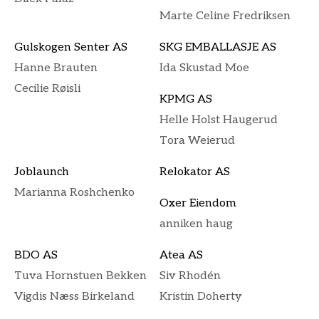
Marte Celine Fredriksen
Gulskogen Senter AS
SKG EMBALLASJE AS
Hanne Brauten
Ida Skustad Moe
Cecilie Røisli
KPMG AS
Helle Holst Haugerud
Tora Weierud
Joblaunch
Relokator AS
Marianna Roshchenko
Oxer Eiendom
anniken haug
BDO AS
Atea AS
Tuva Hornstuen Bekken
Siv Rhodén
Vigdis Næss Birkeland
Kristin Doherty