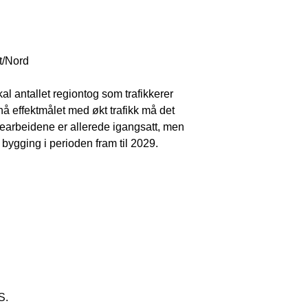
t/Nord
l antallet regiontog som trafikkerer
nå effektmålet med økt trafikk må det
earbeidene er allerede igangsatt, men
 bygging i perioden fram til 2029.
S.