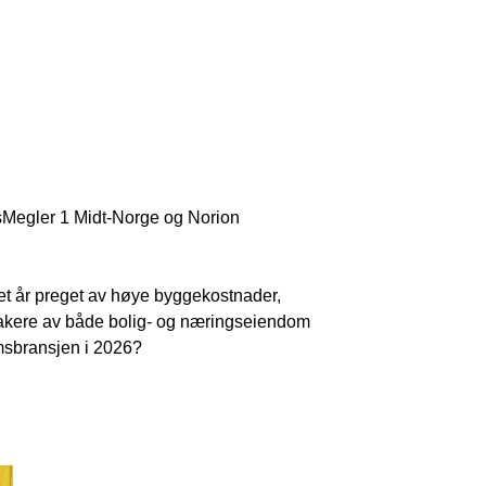
sMegler 1 Midt-Norge og Norion
et år preget av høye byggekostnader,
etakere av både bolig- og næringseiendom
omsbransjen i 2026?