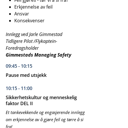
Feil gjøres - tør vi å si fra?
Erkjennelse av feil
Ansvar
Konsekvenser
Innlegg ved Jarle Gimmestad
Tidligere Pilot /Flykaptein-
Foredragsholder
Gimmestads Managing Safety
09:45 - 10:15
Pause med utsjekk
10:15 - 11:00
Sikkerhetskultur og menneskelig
faktor DEL II
Et tankevekkende og engasjerende innlegg
om erkjennelse av å gjøre feil og tørre å si
fra!